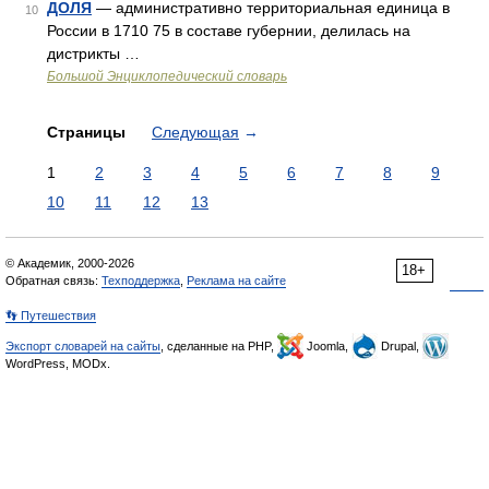
ДОЛЯ
— административно территориальная единица в
10
России в 1710 75 в составе губернии, делилась на
дистрикты …
Большой Энциклопедический словарь
Страницы
Следующая
→
1
2
3
4
5
6
7
8
9
10
11
12
13
© Академик, 2000-2026
18+
Обратная связь:
Техподдержка
,
Реклама на сайте
👣 Путешествия
Экспорт словарей на сайты
, сделанные на PHP,
Joomla,
Drupal,
WordPress, MODx.