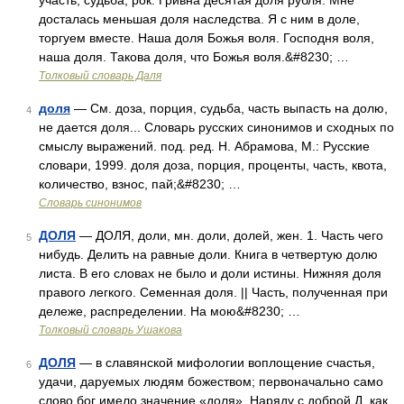
участь, судьба, рок. Гривна десятая доля рубля. Мне
досталась меньшая доля наследства. Я с ним в доле,
торгуем вместе. Наша доля Божья воля. Господня воля,
наша доля. Такова доля, что Божья воля.&#8230; …
Толковый словарь Даля
доля
— См. доза, порция, судьба, часть выпасть на долю,
4
не дается доля... Словарь русских синонимов и сходных по
смыслу выражений. под. ред. Н. Абрамова, М.: Русские
словари, 1999. доля доза, порция, проценты, часть, квота,
количество, взнос, пай;&#8230; …
Словарь синонимов
ДОЛЯ
— ДОЛЯ, доли, мн. доли, долей, жен. 1. Часть чего
5
нибудь. Делить на равные доли. Книга в четвертую долю
листа. В его словах не было и доли истины. Нижняя доля
правого легкого. Семенная доля. || Часть, полученная при
дележе, распределении. На мою&#8230; …
Толковый словарь Ушакова
ДОЛЯ
— в славянской мифологии воплощение счастья,
6
удачи, даруемых людям божеством; первоначально само
слово бог имело значение «доля». Наряду с доброй Д. как