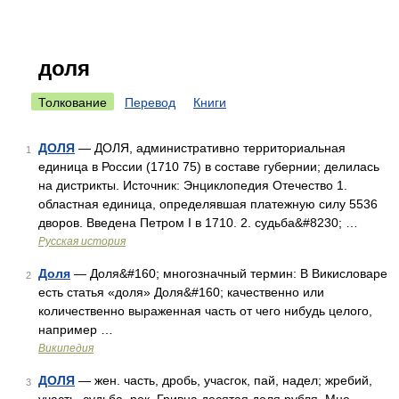
доля
Толкование
Перевод
Книги
ДОЛЯ
— ДОЛЯ, административно территориальная
1
единица в России (1710 75) в составе губернии; делилась
на дистрикты. Источник: Энциклопедия Отечество 1.
областная единица, определявшая платежную силу 5536
дворов. Введена Петром I в 1710. 2. судьба&#8230; …
Русская история
Доля
— Доля&#160; многозначный термин: В Викисловаре
2
есть статья «доля» Доля&#160; качественно или
количественно выраженная часть от чего нибудь целого,
например …
Википедия
ДОЛЯ
— жен. часть, дробь, учасгок, пай, надел; жребий,
3