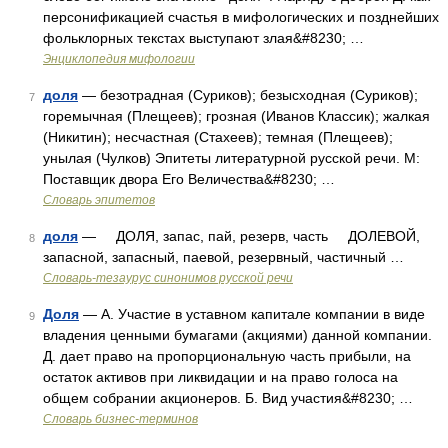
персонификацией счастья в мифологических и позднейших
фольклорных текстах выступают злая&#8230; …
Энциклопедия мифологии
доля
— безотрадная (Суриков); безысходная (Суриков);
7
горемычная (Плещеев); грозная (Иванов Классик); жалкая
(Никитин); несчастная (Стахеев); темная (Плещеев);
унылая (Чулков) Эпитеты литературной русской речи. М:
Поставщик двора Его Величества&#8230; …
Словарь эпитетов
доля
— ДОЛЯ, запас, пай, резерв, часть ДОЛЕВОЙ,
8
запасной, запасный, паевой, резервный, частичный …
Словарь-тезаурус синонимов русской речи
Доля
— А. Участие в уставном капитале компании в виде
9
владения ценными бумагами (акциями) данной компании.
Д. дает право на пропорциональную часть прибыли, на
остаток активов при ликвидации и на право голоса на
общем собрании акционеров. Б. Вид участия&#8230; …
Словарь бизнес-терминов